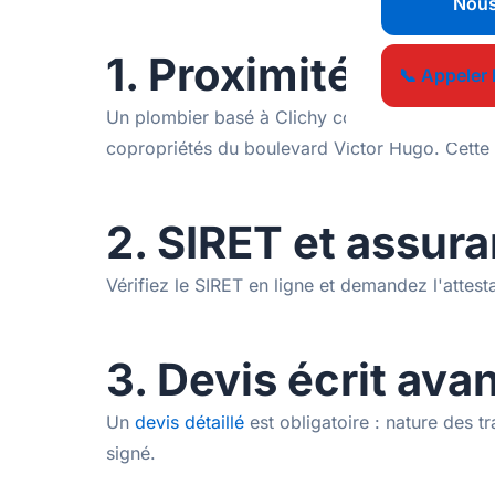
Nous
1. Proximité et c
📞 Appeler 
Un plombier basé à Clichy connaît les spécific
copropriétés du boulevard Victor Hugo. Cette 
2. SIRET et assur
Vérifiez le SIRET en ligne et demandez l'atte
3. Devis écrit ava
Un
devis détaillé
est obligatoire : nature des 
signé.