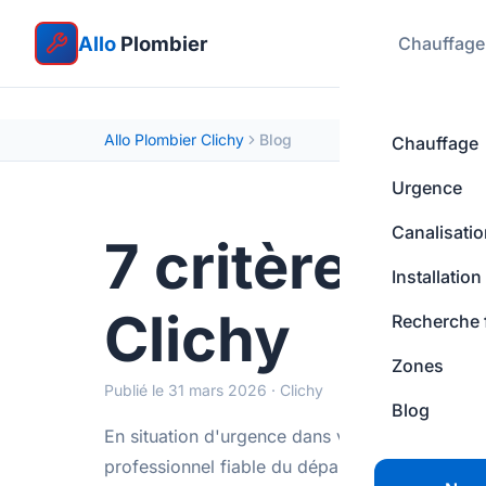
Allo
Plombier
Chauffage
Allo Plombier Clichy
Blog
Chauffage
Urgence
Canalisati
7 critères po
Installation
Clichy
Recherche 
Zones
Publié le 31 mars 2026 · Clichy
Blog
En situation d'urgence dans votre appartement
professionnel fiable du dépanneur peu scrupule