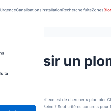
Urgence
Canalisations
Installation
Recherche fuite
Zones
Blo
ons
ur choisir un plo
fuite
 de Clichy, le premier réflexe est de chercher « plombier C
ux dans les Hauts-de-Seine ? Sept critères concrets pour f