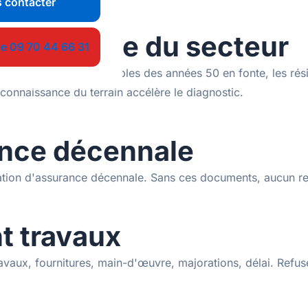
 contacter
onnaissance du secteur
le 09 70 44 66 31
ités locales : les immeubles des années 50 en fonte, les ré
connaissance du terrain accélère le diagnostic.
ance décennale
station d'assurance décennale. Sans ces documents, aucun 
nt travaux
travaux, fournitures, main-d'œuvre, majorations, délai. Ref