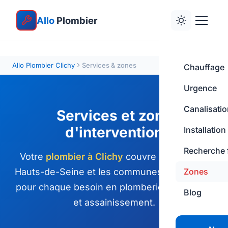
Allo
Plombier
Allo Plombier Clichy
Services & zones
Chauffage
Urgence
Canalisati
Services et zone
d'intervention
Installation
Recherche 
Votre
plombier à Clichy
couvre le nord des
Hauts-de-Seine et les communes limitrophes
Zones
pour chaque besoin en plomberie, chauffage
Blog
et assainissement.