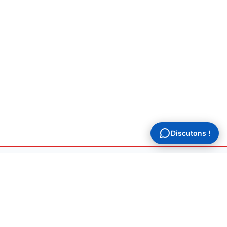
Discutons !
Allo
Plombier
Dépannage & urgence plomberie 7j/7 à Clichy