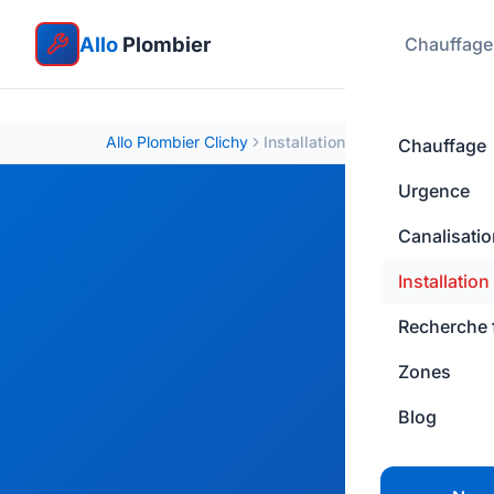
Allo
Plombier
Chauffage
Allo Plombier Clichy
Installation plomberie
Chauffage
Urgence
Canalisati
Insta
Installation
Rénovation de
Recherche 
Notre
entrepr
Zones
Blog