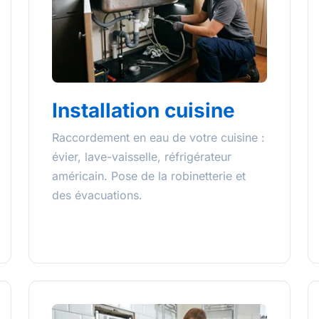
Installation cuisine
Raccordement en eau de votre cuisine :
évier, lave-vaisselle, réfrigérateur
américain. Pose de la robinetterie et
des évacuations.