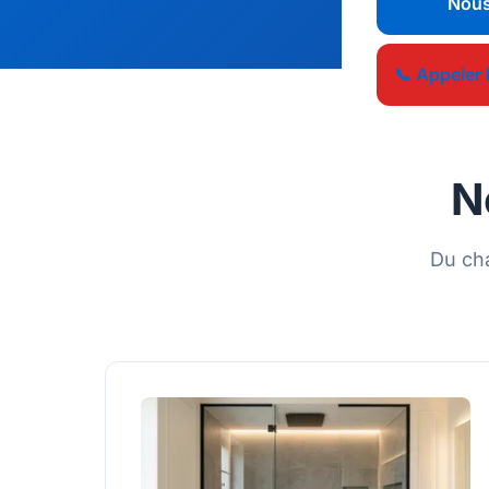
Nous
📞 Appeler 
N
Du cha