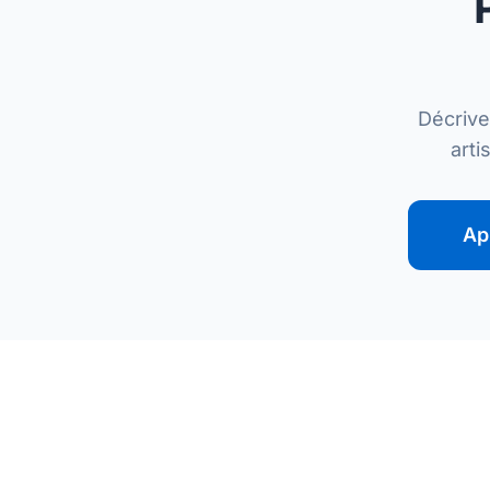
Décrive
arti
Ap