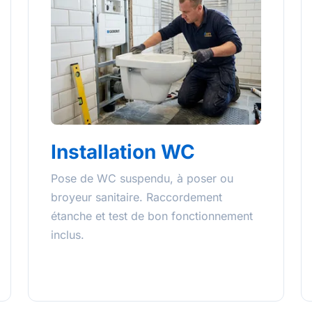
Installation WC
Pose de WC suspendu, à poser ou
broyeur sanitaire. Raccordement
étanche et test de bon fonctionnement
inclus.