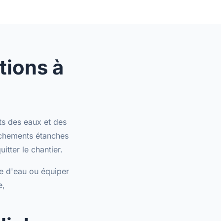
ations à
ts des eaux et des
chements étanches
itter le chantier.
le d'eau ou équiper
e
,