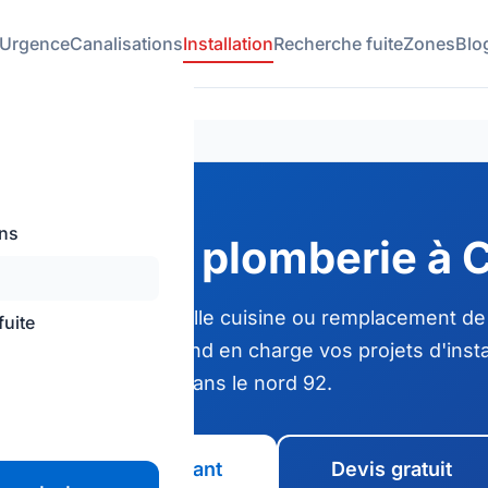
Urgence
Canalisations
Installation
Recherche fuite
Zones
Blo
ons
llation de plomberie à 
 salle de bain, nouvelle cuisine ou remplacement de
fuite
ise de plomberie
prend en charge vos projets d'instal
et dans le nord 92.
Appeler maintenant
Devis gratuit