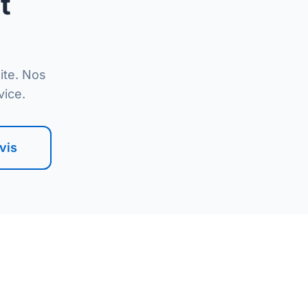
t
ite. Nos
vice.
vis