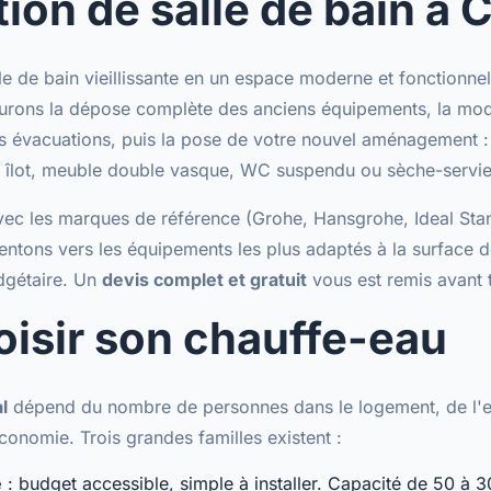
ion de salle de bain à C
e de bain vieillissante en un espace moderne et fonctionnel,
surons la dépose complète des anciens équipements, la mod
es évacuations, puis la pose de votre nouvel aménagement 
e îlot, meuble double vasque, WC suspendu ou sèche-servie
vec les
marques de référence
(Grohe, Hansgrohe, Ideal Sta
entons vers les équipements les plus adaptés à la surface d
dgétaire. Un
devis complet et gratuit
vous est remis avant t
oisir son chauffe-eau
l
dépend du nombre de personnes dans le logement, de l'e
conomie. Trois grandes familles existent :
e
: budget accessible, simple à installer. Capacité de 50 à 30