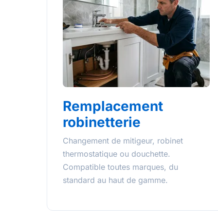
Remplacement
robinetterie
Changement de mitigeur, robinet
thermostatique ou douchette.
Compatible toutes marques, du
standard au haut de gamme.