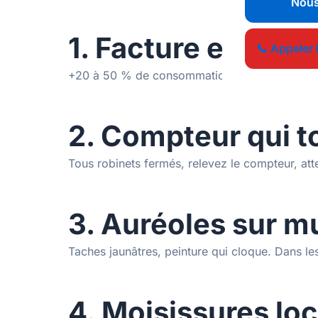
Nous
1. Facture en hau
📞 Appeler 
+20 à 50 % de consommation sans changement
2. Compteur qui t
Tous robinets fermés, relevez le compteur, at
3. Auréoles sur m
Taches jaunâtres, peinture qui cloque. Dans l
4. Moisissures lo