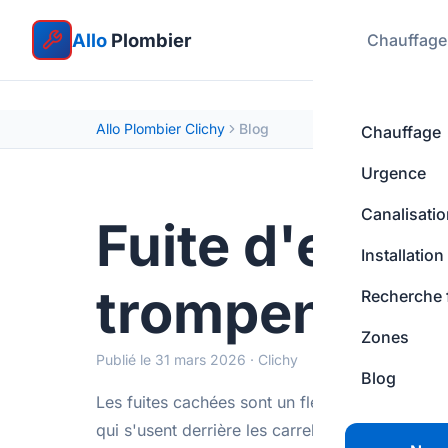
Allo
Plombier
Chauffage
Allo Plombier Clichy
Blog
Chauffage
Urgence
Canalisati
Fuite d'eau c
Installation
trompent pa
Recherche 
Zones
Publié le 31 mars 2026 · Clichy
Blog
Les fuites cachées sont un fléau dans les imme
qui s'usent derrière les carrelages : l'eau peu