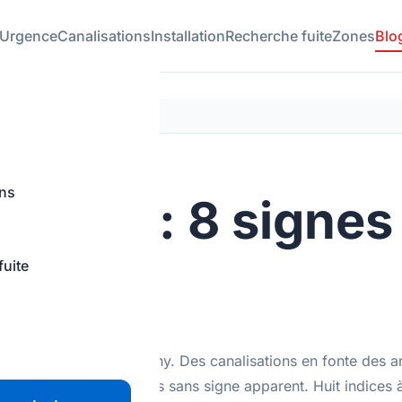
Urgence
Canalisations
Installation
Recherche fuite
Zones
Blo
ons
achée : 8 signes
s
fuite
ubles collectifs de Clichy. Des canalisations en fonte des a
t couler pendant des mois sans signe apparent. Huit indices à