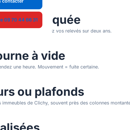
 contacter
sse inexpliquée
le 09 70 44 66 31
 d'habitude. Comparez vos relevés sur deux ans.
ourne à vide
tendez une heure. Mouvement = fuite certaine.
urs ou plafonds
es immeubles de Clichy, souvent près des colonnes montant
calisées