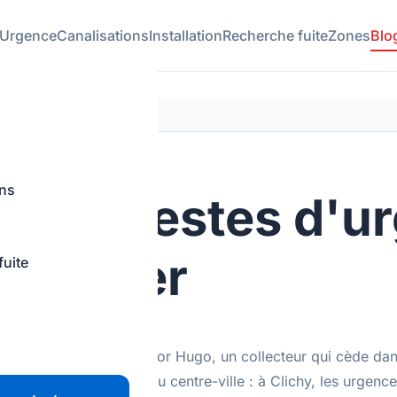
Urgence
Canalisations
Installation
Recherche fuite
Zones
Blo
ons
 les 5 gestes d'
plombier
fuite
rtement du boulevard Victor Hugo, un collecteur qui cède d
t dans une copropriété du centre-ville : à Clichy, les urgen