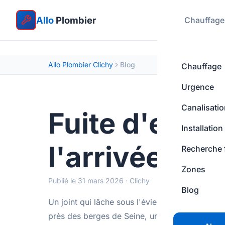
Allo
Plombier
Chauffage
Allo Plombier Clichy
Blog
Chauffage
Urgence
Canalisati
Fuite d'eau :
Installation
l'arrivée du 
Recherche 
Zones
Publié le 31 mars 2026 · Clichy
Blog
Un joint qui lâche sous l'évier de votre appa
près des berges de Seine, un radiateur qui fui