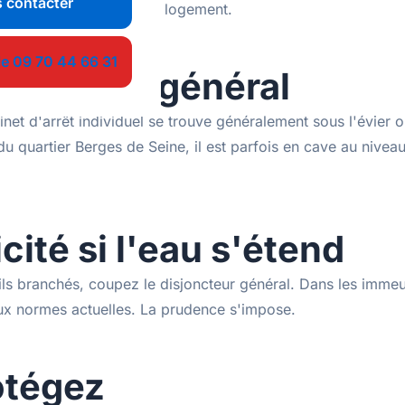
 contacter
q gestes qui sauvent votre logement.
le 09 70 44 66 31
et d'arrêt général
inet d'arrêt individuel se trouve généralement sous l'évier 
u quartier Berges de Seine, il est parfois en cave au nive
cité si l'eau s'étend
eils branchés, coupez le disjoncteur général. Dans les imme
 aux normes actuelles. La prudence s'impose.
otégez