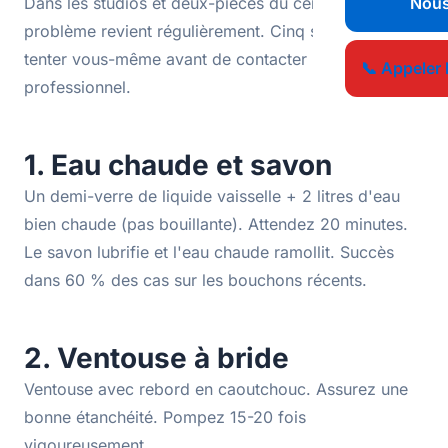
Dans les studios et deux-pièces du centre-ville, ce
Nous
problème revient régulièrement. Cinq solutions à
tenter vous-même avant de contacter un
📞 Appeler 
professionnel.
1. Eau chaude et savon
Un demi-verre de liquide vaisselle + 2 litres d'eau
bien chaude (pas bouillante). Attendez 20 minutes.
Le savon lubrifie et l'eau chaude ramollit. Succès
dans 60 % des cas sur les bouchons récents.
2. Ventouse à bride
Ventouse avec rebord en caoutchouc. Assurez une
bonne étanchéité. Pompez 15-20 fois
vigoureusement.