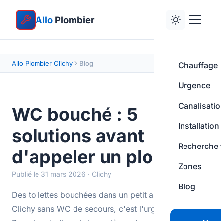
Allo
Plombier
Allo Plombier Clichy
Blog
Chauffage
Urgence
Canalisati
WC bouché : 5
Installation
solutions avant
Recherche 
d'appeler un plombier
Zones
Publié le 31 mars 2026 · Clichy
Blog
Des toilettes bouchées dans un petit appartement de
Clichy sans WC de secours, c'est l'urgence absolue.